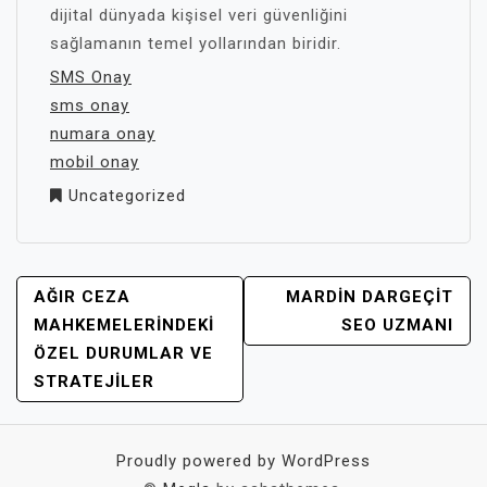
dijital dünyada kişisel veri güvenliğini
sağlamanın temel yollarından biridir.
SMS Onay
sms onay
numara onay
mobil onay
Uncategorized
YAZI
AĞIR CEZA
MARDIN DARGEÇIT
GEZINMESI
MAHKEMELERINDEKI
SEO UZMANI
ÖZEL DURUMLAR VE
STRATEJILER
Proudly powered by WordPress