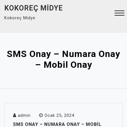
Skip
KOKOREÇ MIDYE
to
Kokoreç Midye
content
Close
Menu
SMS Onay – Numara Onay
– Mobil Onay
admin
Ocak 25, 2024
SMS ONAY – NUMARA ONAY – MOBIL