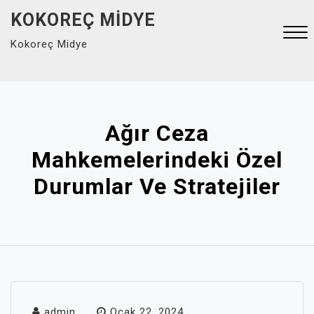
Skip
KOKOREÇ MIDYE
to
Kokoreç Midye
content
Close
Menu
Ağır Ceza
Mahkemelerindeki Özel
Durumlar Ve Stratejiler
admin
Ocak 22, 2024