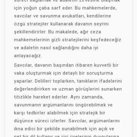
süreci sağlamak ve adaletin zirvesine ulaşmak
için yoğun çaba sarf eder. Bu mahkemelerde,
savcılar ve savunma avukatları, kendilerine
özgü stratejiler kullanarak davanın seyrini
şekillendirirler. Bu makalede, ağır ceza
mahkemelerinin gizli stratejilerini keşfedeceğiz
ve adaletin nasıl sağlandığını daha iyi
anlayacağız.
Savcılar, davanın başından itibaren kuvvetli bir
vaka oluşturmak için detaylı bir soruşturma
yaparlar. Delilleri toplarken, tanıkların ifadelerini
değerlendirirken ve uzman görüşlerini sunarken
titizlikle hareket ederler. Aynı zamanda,
savunmanın argümanlarını öngörebilmek ve
karşı tedbirler alabilmek için stratejik bir
düşünce süreci izlerler. Savcılar, argümanlarını
ikna edici bir şekilde sunabilmek için açık ve
net bir dil kullanır ve jüri üyelerinin duygularına