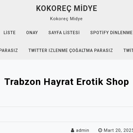
KOKOREÇ MIDYE
Kokoreç Midye
LISTE
ONAY
SAYFA LISTESI
SPOTIFY DINLENME
 PARASIZ
TWITTER IZLENME ÇOĞALTMA PARASIZ
TWI
Trabzon Hayrat Erotik Shop
admin
Mart 20, 202