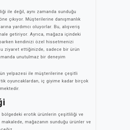
liği ile değil, aynı zamanda sunduğu
öne çıkıyor. Müşterilerine danışmanlık
rına yardımcı oluyorlar. Bu, alışveriş
hale getiriyor. Ayrıca, mağaza içindeki
aparken kendinizi özel hissetmenizi
’u ziyaret ettiğinizde, sadece bir ürün
zamanda unutulmaz bir deneyim
ün yelpazesi ile müşterilerine çeşitli
tik oyuncaklardan, iç giyime kadar birçok
tmektedir.
ği
ölgedeki erotik ürünlerin çeşitliliği ve
. Bu makalede, mağazanın sunduğu ürünler ve
eceğiz.