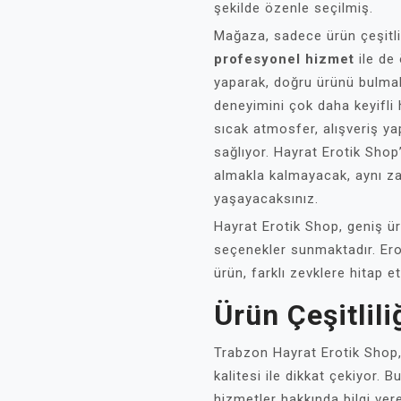
şekilde özenle seçilmiş.
Mağaza, sadece ürün çeşitli
profesyonel hizmet
ile de 
yaparak, doğru ürünü bulmala
deneyimini çok daha keyifli 
sıcak atmosfer, alışveriş y
sağlıyor. Hayrat Erotik Shop
almakla kalmayacak, aynı 
yaşayacaksınız.
Hayrat Erotik Shop, geniş ür
seçenekler sunmaktadır. Ero
ürün, farklı zevklere hitap e
Ürün Çeşitlili
Trabzon Hayrat Erotik Shop, b
kalitesi ile dikkat çekiyor
hizmetler hakkında bilgi ver