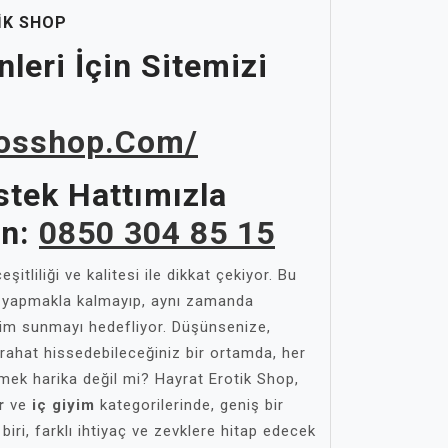
IK SHOP
leri İçin Sitemizi
rosshop.com/
tek Hattımızla
in:
0850 304 85 15
eşitliliği ve kalitesi ile dikkat çekiyor. Bu
 yapmakla kalmayıp, aynı zamanda
yim sunmayı hedefliyor. Düşünsenize,
 rahat hissedebileceğiniz bir ortamda, her
mek harika değil mi? Hayrat Erotik Shop,
r
ve
iç giyim
kategorilerinde, geniş bir
iri, farklı ihtiyaç ve zevklere hitap edecek