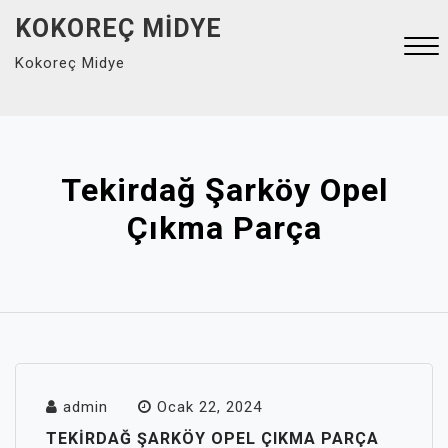
Skip
KOKOREÇ MIDYE
to
Kokoreç Midye
content
Close
Menu
Tekirdağ Şarköy Opel
Çıkma Parça
admin
Ocak 22, 2024
TEKIRDAĞ ŞARKÖY OPEL ÇIKMA PARÇA