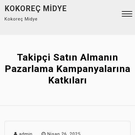
Skip
KOKOREÇ MIDYE
to
Kokoreç Midye
content
Close
Menu
Takipçi Satın Almanın
Pazarlama Kampanyalarına
Katkıları
admin
Nisan 26, 2025