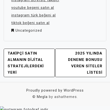
instagram ücretsiz takipçi
youtube begeni satın al
instagram türk beğeni al
tiktok beğeni satın al
Uncategorized
YAZI
TAKIPÇI SATIN
2025 YILINDA
GEZINMESI
ALMANIN DIJITAL
DENEME BONUSU
STRATEJILERDEKI
VEREN SITELER
YERI
LISTESI
Proudly powered by WordPress
©
Megla
by ashathemes.