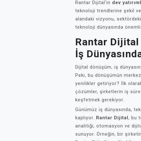
Rantar Dijital'in
dev yatırıml
teknoloji trendlerine şekil 
alandaki vizyonu, sektördeki
teknoloji dünyasında önemli b
Rantar Dijita
İş Dünyasınd
Dijital dönüşüm, iş dünyasın
Peki, bu dönüşümün merkez
yenilikler getiriyor? İlk olar
çözümler, şirketlerin iş süre
keşfetmek gerekiyor.
Günümüz iş dünyasında, tek
kaplıyor.
Rantar Dijital
, bu 
analitiği, otomasyon ve diji
sunuyor. Örneğin, bir şirketin