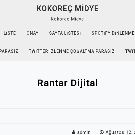
KOKOREÇ MIDYE
Kokoreç Midye
LISTE
ONAY
SAYFA LISTESI
SPOTIFY DINLENME
 PARASIZ
TWITTER IZLENME ÇOĞALTMA PARASIZ
TWI
Rantar Dijital
admin
Ağustos 12,