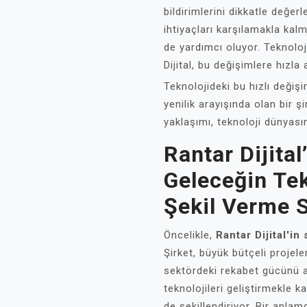
bildirimlerini dikkatle değer
ihtiyaçları karşılamakla kal
de yardımcı oluyor. Teknolo
Dijital, bu değişimlere hızla
Teknolojideki bu hızlı değişi
yenilik arayışında olan bir ş
yaklaşımı, teknoloji dünyası
Rantar Dijital
Geleceğin Tek
Şekil Verme St
Öncelikle,
Rantar Dijital'in 
Şirket, büyük bütçeli projele
sektördeki rekabet gücünü a
teknolojileri geliştirmekle 
de şekillendiriyor. Bir anlamd