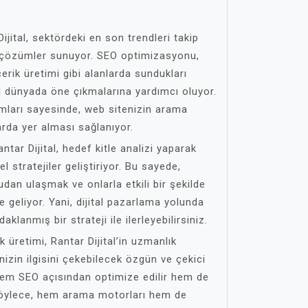
Dijital, sektördeki en son trendleri takip
i çözümler sunuyor. SEO optimizasyonu,
rik üretimi gibi alanlarda sundukları
al dünyada öne çıkmalarına yardımcı oluyor.
ımları sayesinde, web sitenizin arama
rda yer alması sağlanıyor.
antar Dijital, hedef kitle analizi yaparak
l stratejiler geliştiriyor. Bu sayede,
dan ulaşmak ve onlarla etkili bir şekilde
geliyor. Yani, dijital pazarlama yolunda
anmış bir strateji ile ilerleyebilirsiniz.
ik üretimi, Rantar Dijital’in uzmanlık
enizin ilgisini çekebilecek özgün ve çekici
r, hem SEO açısından optimize edilir hem de
 Böylece, hem arama motorları hem de