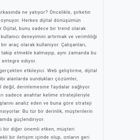
 arkasında ne yatıyor? Öncelikle, şirketin
l oynuyor. Herkes dijital dönüşümün
r Dijital, bunu sadece bir trend olarak
 kullanıcı deneyimini artırmak ve verimliliği
ir araç olarak kullanıyor. Çalışanları,
ri takip etmekle kalmayıp, aynı zamanda bu
e entegre ediyor.
erçekten etkileyici. Web geliştirme, dijital
gibi alanlarda sundukları çözümler,
değil, derinlemesine faydalar sağlıyor.
ı sadece anahtar kelime stratejileriyle
nışlarını analiz eden ve buna göre strateji
siyorlar. Bu tür bir derinlik, müşterilerin
lamda güçlendiriyor.
ki bir diğer önemli etken, müşteri
ekli bir iletişim içinde olup, onların geri