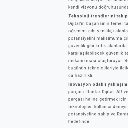
kendi vizyonu doğrultusunda
Teknoloji trendlerini taki
Dijital'in başarısının temel t
öğrenimi gibi yenilikçi alanl
potansiyelini maksimuma çık
güvenlik gibi kritik alanlarda
karşılaşılabilecek güvenlik 
mekanizması oluşturuyor. Bu
bugünün teknolojileriyle ilg
da hazırlıklı.
İnovasyon odaklı yaklaşım
parçası. Rantar Dijital, AR v
parçası haline getirmek için
teknolojiler, kullanıcı deney
potansiyeline sahip ve Ranta
hedefinde.