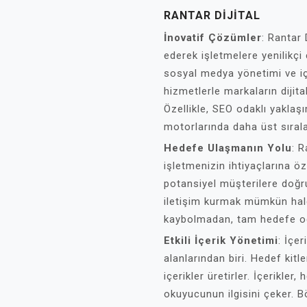
RANTAR DIJITAL
İnovatif Çözümler
: Rantar 
ederek işletmelere yenilikç
sosyal medya yönetimi ve içe
hizmetlerle markaların dijit
Özellikle, SEO odaklı yaklaş
motorlarında daha üst sırala
Hedefe Ulaşmanın Yolu
: R
işletmenizin ihtiyaçlarına öze
potansiyel müşterilere doğru
iletişim kurmak mümkün hale 
kaybolmadan, tam hedefe odakl
Etkili İçerik Yönetimi
: İçer
alanlarından biri. Hedef kitl
içerikler üretirler. İçerikle
okuyucunun ilgisini çeker.