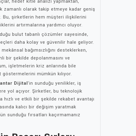
raçlar, hedef kitle analizi yapmaktan,
k zamanlı olarak takip etmeye kadar geniş
 Bu, şirketlerin hem müşteri ilişkilerini
klerini artırmalarına yardımcı oluyor.
nduğu bulut tabanlı çözümler sayesinde,
çleri daha kolay ve güvenilir hale geliyor.
n mekânsal bağımsızlığını desteklerken,
li bir şekilde depolanmasını ve
um, işletmelerin kriz anlarında bile
et göstermelerini mümkün kılıyor.
antar Dijital
’in sunduğu yenilikler, iş
re yol açıyor. Şirketler, bu teknolojik
 hızlı ve etkili bir şekilde rekabet avantajı
yasında kalıcı bir değişim yaratmak
ümün sunduğu fırsatları kaçırmamanız