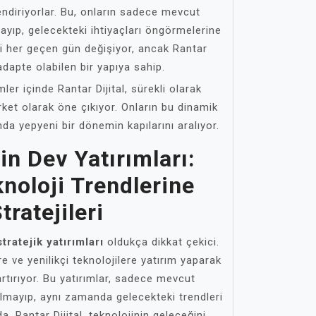
lendiriyorlar. Bu, onların sadece mevcut
mayıp, gelecekteki ihtiyaçları öngörmelerine
ji her geçen gün değişiyor, ancak Rantar
 adapte olabilen bir yapıya sahip.
mler içinde Rantar Dijital, sürekli olarak
irket olarak öne çıkıyor. Onların bu dinamik
nda yepyeni bir dönemin kapılarını aralıyor.
’in Dev Yatırımları:
noloji Trendlerine
ratejileri
stratejik yatırımları
oldukça dikkat çekici.
re ve yenilikçi teknolojilere yatırım yaparak
rtırıyor. Bu yatırımlar, sadece mevcut
kalmayıp, aynı zamanda gelecekteki trendleri
a, Rantar Dijital, teknolojinin geleceğini