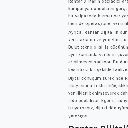
Rantar Dijital’in sağladığı a
kampanya sonuçlarını gerçe
bir yelpazede hizmet veriyor.
hem de operasyonel verimlili
Ayrıca,
Rantar Dijital
’in su
veri saklama ve yönetim süre
Bulut teknolojisi, iş gücünü
aynı zamanda verilerin güven
erişilmesini sağlıyor. Bu dur
kesintisiz bir şekilde faaliy
Dijital dönüşüm sürecinde
R
dünyasında köklü değişiklikle
yenilikleri benimseyerek daha
elde edebiliyor. Eğer iş dün
istiyorsanız, dijital dönüş
gerekiyor.