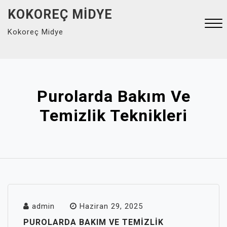
Skip
KOKOREÇ MIDYE
to
Kokoreç Midye
content
Close
Menu
Purolarda Bakım Ve
Temizlik Teknikleri
admin
Haziran 29, 2025
PUROLARDA BAKIM VE TEMIZLIK