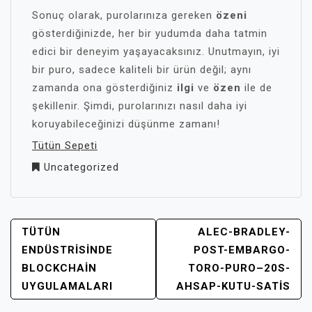
Sonuç olarak, purolarınıza gereken
özeni
gösterdiğinizde, her bir yudumda daha tatmin
edici bir deneyim yaşayacaksınız. Unutmayın, iyi
bir puro, sadece kaliteli bir ürün değil; aynı
zamanda ona gösterdiğiniz
ilgi
ve
özen
ile de
şekillenir. Şimdi, purolarınızı nasıl daha iyi
koruyabileceğinizi düşünme zamanı!
Tütün Sepeti
Uncategorized
YAZI
TÜTÜN
ALEC-BRADLEY-
GEZINMESI
ENDÜSTRISINDE
POST-EMBARGO-
BLOCKCHAIN
TORO-PURO–20S-
UYGULAMALARI
AHSAP-KUTU-SATIS