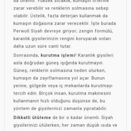
da önemli. Yüksek sıcaklık, kumaşın liflerine
zarar verebilir ve renklerin solmasına sebep
olabilir. Üstelik, fazla deterjan kullanmak da
kumaşın doğasına zarar verecektir. İşte burada
Perwoll Siyah devreye giriyor; zengin formülü,
karanlık giysilerinizin rengini koruyarak onları
daha uzun süre canlı tutar.
Sonrasında,
kurutma işlemi
! Karanlık giysileri
asla doğrudan güneş ışığında kurutmayın.
Güneş, renklerin solmasına neden olurken,
kumaşın da zayıflamasına yol açar. Bunun
yerine, gölgede veya iç mekanlarda kurutmayı
tercih edin. Birçok insan, kurutma makinesini
kullanmanın hızlı olduğunu düşünse de, bu
yöntem de giysilerinizi zamanla yıpratabilir.
Dikkatli ütüleme
de bir o kadar önemli. Siyah
giysilerinizi ütülerken, her zaman düşük ısıda ve