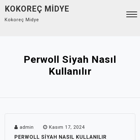
Skip
KOKOREÇ MIDYE
to
Kokoreç Midye
content
Close
Menu
Perwoll Siyah Nasıl
Kullanılır
admin
Kasım 17, 2024
PERWOLL SIYAH NASIL KULLANILIR