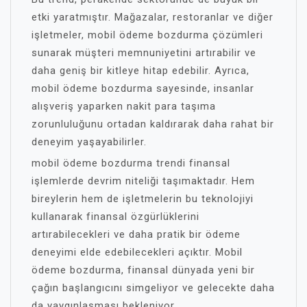
etki yaratmıştır. Mağazalar, restoranlar ve diğer
işletmeler, mobil ödeme bozdurma çözümleri
sunarak müşteri memnuniyetini artırabilir ve
daha geniş bir kitleye hitap edebilir. Ayrıca,
mobil ödeme bozdurma sayesinde, insanlar
alışveriş yaparken nakit para taşıma
zorunluluğunu ortadan kaldırarak daha rahat bir
deneyim yaşayabilirler.
mobil ödeme bozdurma trendi finansal
işlemlerde devrim niteliği taşımaktadır. Hem
bireylerin hem de işletmelerin bu teknolojiyi
kullanarak finansal özgürlüklerini
artırabilecekleri ve daha pratik bir ödeme
deneyimi elde edebilecekleri açıktır. Mobil
ödeme bozdurma, finansal dünyada yeni bir
çağın başlangıcını simgeliyor ve gelecekte daha
da yaygınlaşması bekleniyor.