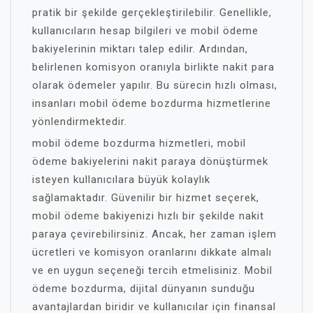
pratik bir şekilde gerçekleştirilebilir. Genellikle,
kullanıcıların hesap bilgileri ve mobil ödeme
bakiyelerinin miktarı talep edilir. Ardından,
belirlenen komisyon oranıyla birlikte nakit para
olarak ödemeler yapılır. Bu sürecin hızlı olması,
insanları mobil ödeme bozdurma hizmetlerine
yönlendirmektedir.
mobil ödeme bozdurma hizmetleri, mobil
ödeme bakiyelerini nakit paraya dönüştürmek
isteyen kullanıcılara büyük kolaylık
sağlamaktadır. Güvenilir bir hizmet seçerek,
mobil ödeme bakiyenizi hızlı bir şekilde nakit
paraya çevirebilirsiniz. Ancak, her zaman işlem
ücretleri ve komisyon oranlarını dikkate almalı
ve en uygun seçeneği tercih etmelisiniz. Mobil
ödeme bozdurma, dijital dünyanın sunduğu
avantajlardan biridir ve kullanıcılar için finansal