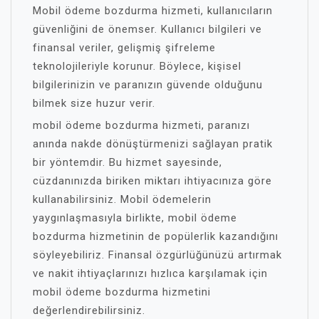
Mobil ödeme bozdurma hizmeti, kullanıcıların
güvenliğini de önemser. Kullanıcı bilgileri ve
finansal veriler, gelişmiş şifreleme
teknolojileriyle korunur. Böylece, kişisel
bilgilerinizin ve paranızın güvende olduğunu
bilmek size huzur verir.
mobil ödeme bozdurma hizmeti, paranızı
anında nakde dönüştürmenizi sağlayan pratik
bir yöntemdir. Bu hizmet sayesinde,
cüzdanınızda biriken miktarı ihtiyacınıza göre
kullanabilirsiniz. Mobil ödemelerin
yaygınlaşmasıyla birlikte, mobil ödeme
bozdurma hizmetinin de popülerlik kazandığını
söyleyebiliriz. Finansal özgürlüğünüzü artırmak
ve nakit ihtiyaçlarınızı hızlıca karşılamak için
mobil ödeme bozdurma hizmetini
değerlendirebilirsiniz.