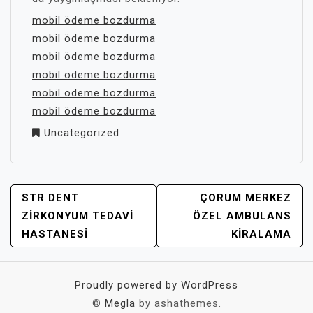
mobil ödeme bozdurma
mobil ödeme bozdurma
mobil ödeme bozdurma
mobil ödeme bozdurma
mobil ödeme bozdurma
mobil ödeme bozdurma
Uncategorized
YAZI
STR DENT
ÇORUM MERKEZ
GEZINMESI
ZIRKONYUM TEDAVI
ÖZEL AMBULANS
HASTANESI
KIRALAMA
Proudly powered by WordPress
©
Megla
by ashathemes.