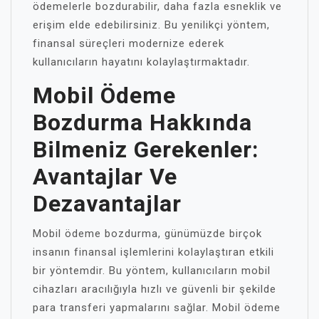
ödemelerle bozdurabilir, daha fazla esneklik ve
erişim elde edebilirsiniz. Bu yenilikçi yöntem,
finansal süreçleri modernize ederek
kullanıcıların hayatını kolaylaştırmaktadır.
Mobil Ödeme
Bozdurma Hakkında
Bilmeniz Gerekenler:
Avantajlar Ve
Dezavantajlar
Mobil ödeme bozdurma, günümüzde birçok
insanın finansal işlemlerini kolaylaştıran etkili
bir yöntemdir. Bu yöntem, kullanıcıların mobil
cihazları aracılığıyla hızlı ve güvenli bir şekilde
para transferi yapmalarını sağlar. Mobil ödeme