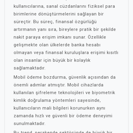
kullanıcılarına, sanal cüzdanlarını fiziksel para
birimlerine dönüştürmelerini sağlayan bir
süreçtir. Bu süreç, finansal özgürlüğü
artırmanın yanı sıra, bireylere pratik bir şekilde
nakit paraya erişim imkanı sunar. Özellikle
gelişmekte olan ülkelerde banka hesabı
olmayan veya finansal kuruluşlara erişimi kısıtlı
olan insanlar için büyük bir kolaylık
sağlamaktadır.
Mobil ödeme bozdurma, güvenlik açısından da
önemli adımlar atmıştır. Mobil cihazlarda
kullanılan şifreleme teknolojileri ve biyometrik
kimlik doğrulama yöntemleri sayesinde,
kullanıcıların mali bilgileri korunurken aynı
zamanda hızlı ve güvenli bir ödeme deneyimi
sunulmaktadır.
Bu trend, perakende sektöründe de büyük bir