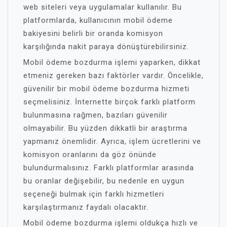
web siteleri veya uygulamalar kullanılır. Bu
platformlarda, kullanıcının mobil ödeme
bakiyesini belirli bir oranda komisyon
karşılığında nakit paraya dönüştürebilirsiniz.
Mobil ödeme bozdurma işlemi yaparken, dikkat
etmeniz gereken bazı faktörler vardır. Öncelikle,
güvenilir bir mobil ödeme bozdurma hizmeti
seçmelisiniz. İnternette birçok farklı platform
bulunmasına rağmen, bazıları güvenilir
olmayabilir. Bu yüzden dikkatli bir araştırma
yapmanız önemlidir. Ayrıca, işlem ücretlerini ve
komisyon oranlarını da göz önünde
bulundurmalısınız. Farklı platformlar arasında
bu oranlar değişebilir, bu nedenle en uygun
seçeneği bulmak için farklı hizmetleri
karşılaştırmanız faydalı olacaktır.
Mobil ödeme bozdurma işlemi oldukça hızlı ve