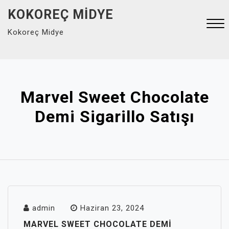
Skip
KOKOREÇ MIDYE
to
Kokoreç Midye
content
Close
Menu
Marvel Sweet Chocolate
Demi Sigarillo Satışı
admin
Haziran 23, 2024
MARVEL SWEET CHOCOLATE DEMI