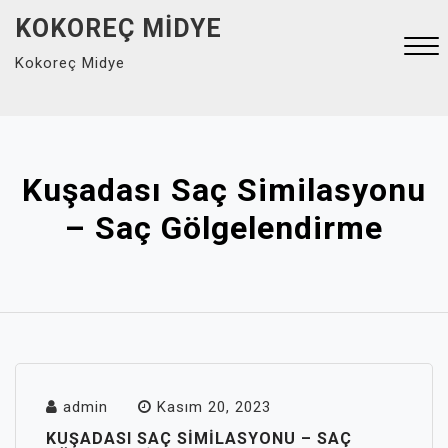
Skip
KOKOREÇ MIDYE
to
Kokoreç Midye
content
Close
Menu
Kuşadası Saç Similasyonu
– Saç Gölgelendirme
admin
Kasım 20, 2023
KUŞADASI SAÇ SIMILASYONU – SAÇ