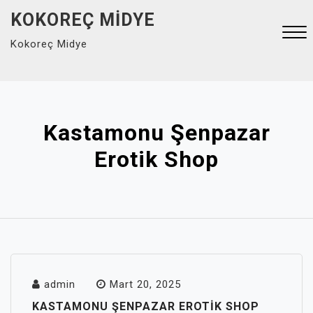
Skip
KOKOREÇ MIDYE
to
Kokoreç Midye
content
Close
Menu
Kastamonu Şenpazar
Erotik Shop
admin
Mart 20, 2025
KASTAMONU ŞENPAZAR EROTIK SHOP