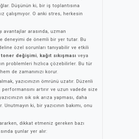
ar. Düşünün ki, bir iş toplantısına
ız çalışmıyor. O anki stres, herkesin
ğı avantajlar arasında, uzman
 ve deneyimi de önemli bir yer tutar. Bu
eline özel sorunları tanıyabilir ve etkili
,
toner değişimi
,
kağıt sıkışması
veya
ın problemleri hızlıca çözebilirler. Bu tür
 hem de zamanınızı korur.
almak, yazıcınızın ömrünü uzatır. Düzenli
n performansını artırır ve uzun vadede size
yazıcınızın sık sık arıza yapması, daha
r. Unutmayın ki, bir yazıcının bakımı, onu
 ararken, dikkat etmeniz gereken bazı
sında şunlar yer alır: