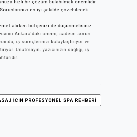
nuza hızlı bir çözüm bulabilmek önemlidir.
Sorunlarınızı en iyi şekilde çözebilecek
izmet alırken bütçenizi de düşünmelisiniz.
visinin Ankara’daki önemi, sadece sorun
nda, iş süreçlerinizi kolaylaştırıyor ve
ırıyor. Unutmayın, yazıcınızın sağlığı, iş
htarıdır.
SAJ İCIN PROFESYONEL SPA REHBERI