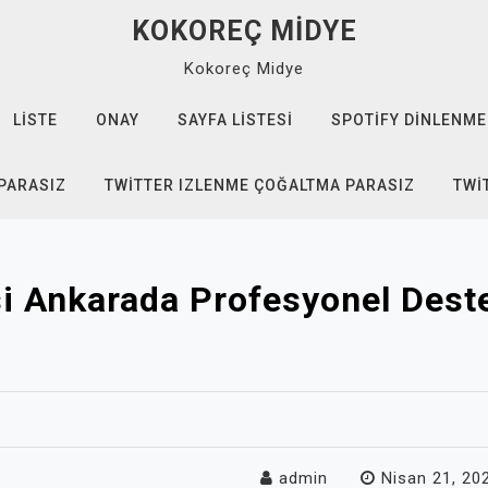
KOKOREÇ MIDYE
Kokoreç Midye
LISTE
ONAY
SAYFA LISTESI
SPOTIFY DINLENME
 PARASIZ
TWITTER IZLENME ÇOĞALTMA PARASIZ
TWI
si Ankarada Profesyonel Des
admin
Nisan 21, 20