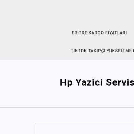
Skip
to
content
ERITRE KARGO FIYATLARI
TIKTOK TAKIPÇI YÜKSELTME
Hp Yazici Servi