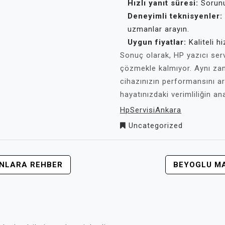
Hızlı yanıt süresi:
Sorunu
Deneyimli teknisyenler:
uzmanlar arayın.
Uygun fiyatlar:
Kaliteli h
Sonuç olarak, HP yazıcı ser
çözmekle kalmıyor. Aynı zama
cihazınızın performansını art
hayatınızdaki verimliliğin ana
HpServisiAnkara
Uncategorized
YANLARA REHBER
BEYOGLU MA