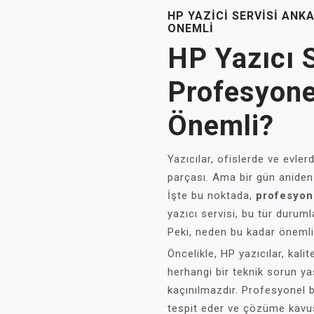
HP YAZICI SERVISI AN
ONEMLI
HP Yazıcı 
Profesyone
Önemli?
Yazıcılar, ofislerde ve evle
parçası. Ama bir gün aniden
İşte bu noktada,
profesyon
yazıcı servisi, bu tür duruml
Peki, neden bu kadar öneml
Öncelikle, HP yazıcılar, kalit
herhangi bir teknik sorun ya
kaçınılmazdır. Profesyonel bi
tespit eder ve çözüme kavuşt