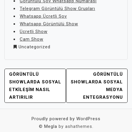
Görüntülü Şov Whatsapp Numarası
Telegram Görüntülü Show Grupları
Whatsapp Ücretli Şov
Whatsapp Görüntülü Show
Ücretli Show
Cam Show
Uncategorized
YAZI
GÖRÜNTÜLÜ
GÖRÜNTÜLÜ
GEZINMESI
SHOWLARDA SOSYAL
SHOWLARDA SOSYAL
ETKILEŞIM NASIL
MEDYA
ARTIRILIR
ENTEGRASYONU
Proudly powered by WordPress
©
Megla
by ashathemes.