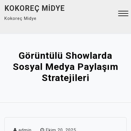
Skip
KOKOREÇ MIDYE
to
Kokoreç Midye
content
Close
Menu
Görüntülü Showlarda
Sosyal Medya Paylaşım
Stratejileri
admin
Ekim 20, 2025