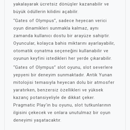
yakalayarak ücretsiz dönüşler kazanabilir ve
büyük ödüllerin kilidini açabilir.
“Gates of Olympus”, sadece heyecan verici
oyun dinamikleri sunmakla kalmaz, aynı
zamanda kullanıcı dostu bir arayüze sahiptir.
Oyuncular, kolayca bahis miktarını ayarlayabilir,
otomatik oynatma seçeneğini kullanabilir ve
oyunun keyfini istedikleri her yerde çıkarabilir.
“Gates of Olympus” slot oyunu, slot severlere
yepyeni bir deneyim sunmaktadır. Antik Yunan
mitolojisi temasıyla heyecan dolu bir atmosfer
yaratırken, benzersiz özellikleri ve yüksek
kazanç potansiyeliyle de dikkat çeker.
Pragmatic Play'in bu oyunu, slot tutkunlarının
ilgisini çekecek ve onlara unutulmaz bir oyun
deneyimi yaşatacaktır.