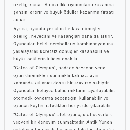
özelliği sunar. Bu özellik, oyuncuların kazanma
şansını artırır ve büyük ödüller kazanma fırsatı
sunar.
Ayrıca, oyunda yer alan bedava dönüşler
özelliği, heyecanı ve kazançları daha da artırır.
Oyuncular, belirli sembollerin kombinasyonunu
yakalayarak ücretsiz dönüşler kazanabilir ve
büyük ödüllerin kilidini açabilir.
“Gates of Olympus”, sadece heyecan verici
oyun dinamikleri sunmakla kalmaz, aynı
zamanda kullanıcı dostu bir arayüze sahiptir.
Oyuncular, kolayca bahis miktarını ayarlayabilir,
otomatik oynatma seçeneğini kullanabilir ve
oyunun keyfini istedikleri her yerde çıkarabilir.
“Gates of Olympus” slot oyunu, slot severlere
yepyeni bir deneyim sunmaktadır. Antik Yunan
mitolojisi temasıyla heyecan dolu bir atmosfer