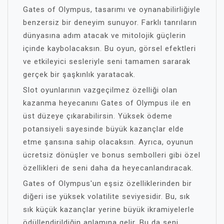
Gates of Olympus, tasarımı ve oynanabilirliğiyle
benzersiz bir deneyim sunuyor. Farklı tanrıların
dünyasına adım atacak ve mitolojik güçlerin
içinde kaybolacaksın. Bu oyun, görsel efektleri
ve etkileyici sesleriyle seni tamamen sararak
gerçek bir şaşkınlık yaratacak.
Slot oyunlarının vazgeçilmez özelliği olan
kazanma heyecanını Gates of Olympus ile en
üst düzeye çıkarabilirsin. Yüksek ödeme
potansiyeli sayesinde büyük kazançlar elde
etme şansına sahip olacaksın. Ayrıca, oyunun
ücretsiz dönüşler ve bonus sembolleri gibi özel
özellikleri de seni daha da heyecanlandıracak.
Gates of Olympus'un eşsiz özelliklerinden bir
diğeri ise yüksek volatilite seviyesidir. Bu, sık
sık küçük kazançlar yerine büyük ikramiyelerle
ödüllendirildiğin anlamına gelir. Bu da seni