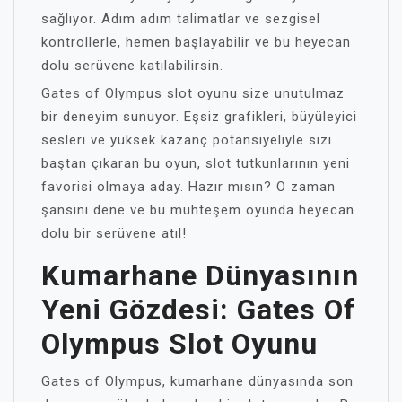
sağlıyor. Adım adım talimatlar ve sezgisel
kontrollerle, hemen başlayabilir ve bu heyecan
dolu serüvene katılabilirsin.
Gates of Olympus slot oyunu size unutulmaz
bir deneyim sunuyor. Eşsiz grafikleri, büyüleyici
sesleri ve yüksek kazanç potansiyeliyle sizi
baştan çıkaran bu oyun, slot tutkunlarının yeni
favorisi olmaya aday. Hazır mısın? O zaman
şansını dene ve bu muhteşem oyunda heyecan
dolu bir serüvene atıl!
Kumarhane Dünyasının
Yeni Gözdesi: Gates Of
Olympus Slot Oyunu
Gates of Olympus, kumarhane dünyasında son