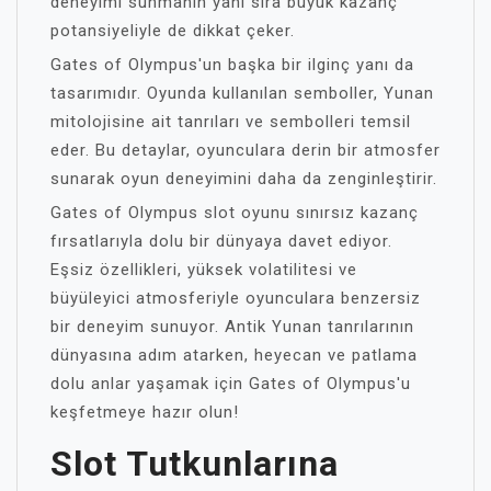
deneyimi sunmanın yanı sıra büyük kazanç
potansiyeliyle de dikkat çeker.
Gates of Olympus'un başka bir ilginç yanı da
tasarımıdır. Oyunda kullanılan semboller, Yunan
mitolojisine ait tanrıları ve sembolleri temsil
eder. Bu detaylar, oyunculara derin bir atmosfer
sunarak oyun deneyimini daha da zenginleştirir.
Gates of Olympus slot oyunu sınırsız kazanç
fırsatlarıyla dolu bir dünyaya davet ediyor.
Eşsiz özellikleri, yüksek volatilitesi ve
büyüleyici atmosferiyle oyunculara benzersiz
bir deneyim sunuyor. Antik Yunan tanrılarının
dünyasına adım atarken, heyecan ve patlama
dolu anlar yaşamak için Gates of Olympus'u
keşfetmeye hazır olun!
Slot Tutkunlarına