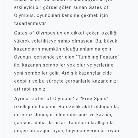
etkileyici bir görsel şölen sunan Gates of
Olympus, oyuncuları kendine çekmek için
tasarlanmıştır.
Gates of Olympus'un en dikkat çeken özelliği
yüksek volatiliteye sahip olmasıdır. Bu, büyük
kazançların mümkün olduğu anlamına gelir.
Oyunun içerisinde yer alan “Tumbling Feature”
ile, kazanan semboller yok olur ve yerlerine
yeni semboller gelir. Ardışık kazançlar elde
edebilir ve bu süreçte çarpanlarla kazancınızı
artırabilirsiniz.
Ayrıca, Gates of Olympus'ta “Free Spins”
özelliği de bulunur. Bu özellik aktif olduğunda,
ücretsiz dönüşler elde edersiniz ve kazanç
şansınız daha da artar. Tanrıların krallığında
geçen bu özgün oyun, heyecan verici bir oyun