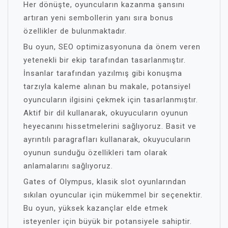
Her dönüşte, oyuncuların kazanma şansını
artıran yeni sembollerin yanı sıra bonus
özellikler de bulunmaktadır.
Bu oyun, SEO optimizasyonuna da önem veren
yetenekli bir ekip tarafından tasarlanmıştır.
İnsanlar tarafından yazılmış gibi konuşma
tarzıyla kaleme alınan bu makale, potansiyel
oyuncuların ilgisini çekmek için tasarlanmıştır.
Aktif bir dil kullanarak, okuyucuların oyunun
heyecanını hissetmelerini sağlıyoruz. Basit ve
ayrıntılı paragrafları kullanarak, okuyucuların
oyunun sunduğu özellikleri tam olarak
anlamalarını sağlıyoruz.
Gates of Olympus, klasik slot oyunlarından
sıkılan oyuncular için mükemmel bir seçenektir.
Bu oyun, yüksek kazançlar elde etmek
isteyenler için büyük bir potansiyele sahiptir.