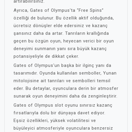
artırabilirsiniz.
Ayrıca, Gates of Olympus'ta “Free Spins”
özelliği de bulunur. Bu özellik aktif olduğunda,
ücretsiz dönüşler elde edersiniz ve kazanç
şansınız daha da artar. Tanrıların krallığında
geçen bu özgün oyun, heyecan verici bir oyun
deneyimi sunmanın yanı sıra büyük kazanç
potansiyeliyle de dikkat çeker.
Gates of Olympus'un başka bir ilginç yanı da
tasarımıdır. Oyunda kullanılan semboller, Yunan
mitolojisine ait tanrıları ve sembolleri temsil
eder. Bu detaylar, oyunculara derin bir atmosfer
sunarak oyun deneyimini daha da zenginleştirir.
Gates of Olympus slot oyunu sınırsız kazanç
fırsatlarıyla dolu bir dünyaya davet ediyor.
Eşsiz özellikleri, yüksek volatilitesi ve
büyüleyici atmosferiyle oyunculara benzersiz