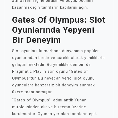
atmosferin içine bırakın ve büyük ödülleri
kazanmak için tanrıların kapılarını açın.
Gates Of Olympus: Slot
Oyunlarında Yepyeni
Bir Deneyim
Slot oyunları, kumarhane dünyasının popüler
oyunlarından biridir ve sürekli olarak yeniliklerle
geliştirilmektedir. Bu yeniliklerden biri de
Pragmatic Play'in son oyunu “Gates of
Olympus”tur. Bu heyecan verici slot oyunu,
oyunculara benzersiz bir deneyim sunmak
üzere tasarlanmıştır.
“Gates of Olympus”, adını antik Yunan
mitolojisinden alır ve bu tema üzerine
kurulmuştur. Oyunda yer alan tanrıların epik