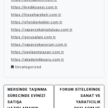
https://kredikosesi.com.tr
https://hissehareketi.com.tr
https://efendierkekler.com.tr
https://yapayzekatoplulugu.com.tr
https://gorusalani.com.tr
https://yapayzekayorum.com.tr
https://paylasimpazari.com.tr
https://akademikkopru.com.tr
Uncategorized
YAZI
MERSINDE TAŞINMA
FORUM SITELERINDE
GEZINMESI
SÜRECINDE EVINIZI
SANAT VE
SATIŞA
YARATICILIK