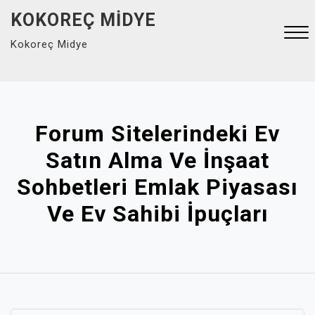
Skip
KOKOREÇ MIDYE
to
Kokoreç Midye
content
Close
Menu
Forum Sitelerindeki Ev
Satın Alma Ve İnşaat
Sohbetleri Emlak Piyasası
Ve Ev Sahibi İpuçları