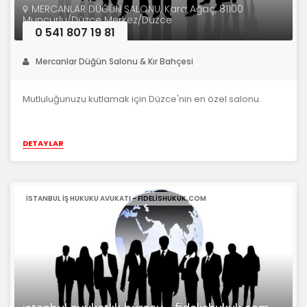
MERCANLAR DÜĞÜN SALONU, Kara Ağaç, 81100
Muncurlu/Düzce Merkez/Düzce
0 541 807 19 81
Mercanlar Düğün Salonu & Kır Bahçesi
Mutluluğunuzu kutlamak için Düzce'nin en özel salonu.
DETAYLAR
ISTANBUL IŞ HUKUKU AVUKATI - FIDELISHUKUK.COM