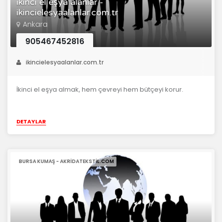
ikinci el eşya alanlar -
ikincielesyaalanlar.com.tr
Ankara
905467452816
ikincielesyaalanlar.com.tr
İkinci el eşya almak, hem çevreyi hem bütçeyi korur.
DETAYLAR
BURSA KUMAŞ - AKRIDATEKSTIL.COM