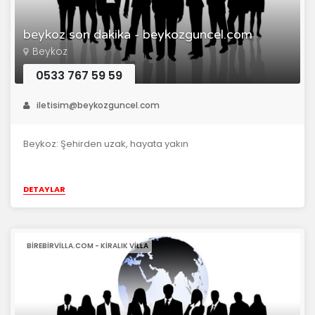
beykoz son dakika - beykozguncel.com
Beykoz
0533 767 59 59
iletisim@beykozguncel.com
Beykoz: Şehirden uzak, hayata yakın
DETAYLAR
BIREBIRVILLA.COM - KIRALIK VILLA