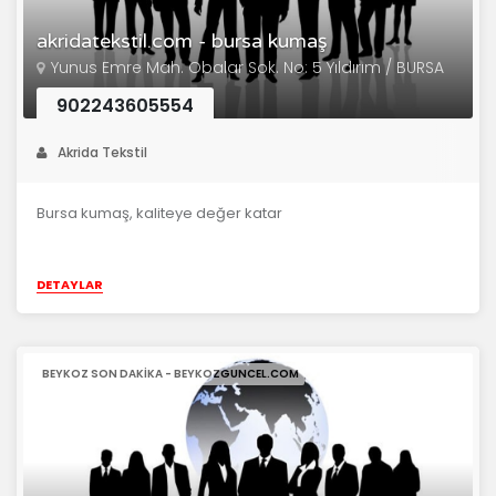
akridatekstil.com - bursa kumaş
Yunus Emre Mah. Obalar Sok. No: 5 Yıldırım / BURSA
902243605554
Akrida Tekstil
Bursa kumaş, kaliteye değer katar
DETAYLAR
BEYKOZ SON DAKIKA - BEYKOZGUNCEL.COM