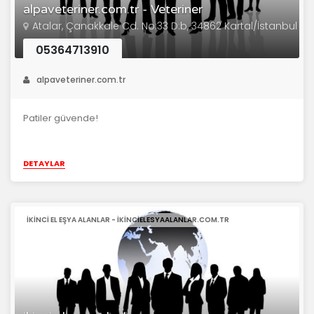
alpaveteriner.com.tr - Veteriner
Atalar, Çanakkale Cd. No:33 D:b, 34862 Kartal/İstanbul
05364713910
alpaveteriner.com.tr
Patiler güvende!
DETAYLAR
IKINCI EL EŞYA ALANLAR - IKINCIELESYAALANLAR.COM.TR