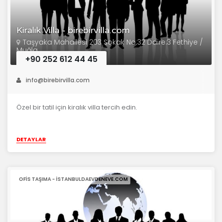
Kiralık Villa - birebirvilla.com
Taşyaka Mahallesi 203 Sokak No:32 Daire:3 Fethiye /
Muğla
+90 252 612 44 45
info@birebirvilla.com
Özel bir tatil için kiralık villa tercih edin.
DETAYLAR
OFIS TAŞIMA - ISTANBULDAEVDENEVE.COM