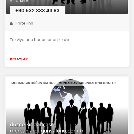
Türkiye
+90 532 333 43 83
Prote-inn
Takviyelerle her an enerjik kalın.
DETAYLAR
MERCANLAR DÜĞÜN SALONU - MERCANLARDUGUNSALONU.COM.TR
düzce kır bahçesi -
mercanlardugunsalonu.com.tr