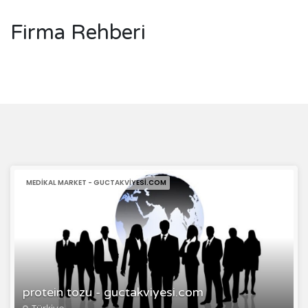
Firma Rehberi
MEDIKAL MARKET - GUCTAKVIYESI.COM
protein tozu - guctakviyesi.com