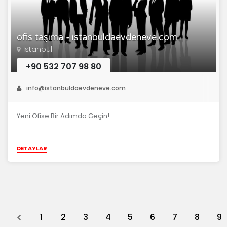
ofis taşıma - istanbuldaevdeneve.com
İstanbul
+90 532 707 98 80
info@istanbuldaevdeneve.com
Yeni Ofise Bir Adımda Geçin!
DETAYLAR
Previous
1
2
3
4
5
6
7
8
9