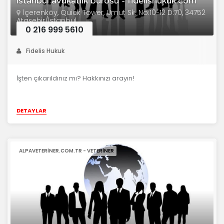
istanbul avukatlık bürosu - fidelishukuk.com
İçerenköy, Quick Tower, Umut Sk. No:10-12 D:70, 34752
Ataşehir/İstanbul
0 216 999 5610
Fidelis Hukuk
İşten çıkarıldınız mı? Hakkınızı arayın!
DETAYLAR
ALPAVETERINER.COM.TR - VETERINER