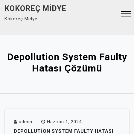
Skip
KOKOREÇ MIDYE
to
Kokoreç Midye
content
Close
Menu
Depollution System Faulty
Hatası Çözümü
admin
Haziran 1, 2024
DEPOLLUTION SYSTEM FAULTY HATASI