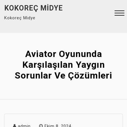
Skip
KOKOREÇ MIDYE
to
Kokoreç Midye
content
Close
Menu
Aviator Oyununda
Karşılaşılan Yaygın
Sorunlar Ve Çözümleri
admin
Ekim 8, 2024