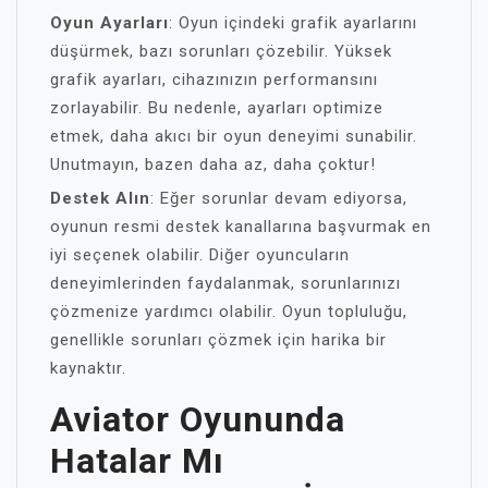
Oyun Ayarları
: Oyun içindeki grafik ayarlarını
düşürmek, bazı sorunları çözebilir. Yüksek
grafik ayarları, cihazınızın performansını
zorlayabilir. Bu nedenle, ayarları optimize
etmek, daha akıcı bir oyun deneyimi sunabilir.
Unutmayın, bazen daha az, daha çoktur!
Destek Alın
: Eğer sorunlar devam ediyorsa,
oyunun resmi destek kanallarına başvurmak en
iyi seçenek olabilir. Diğer oyuncuların
deneyimlerinden faydalanmak, sorunlarınızı
çözmenize yardımcı olabilir. Oyun topluluğu,
genellikle sorunları çözmek için harika bir
kaynaktır.
Aviator Oyununda
Hatalar Mı