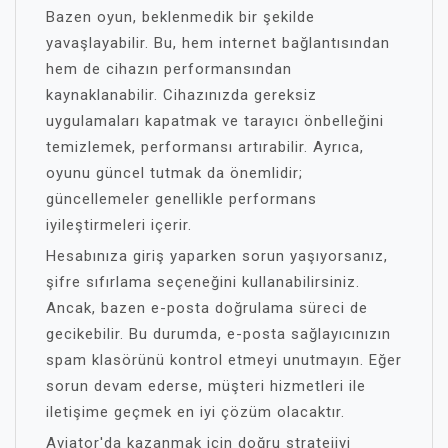
Bazen oyun, beklenmedik bir şekilde
yavaşlayabilir. Bu, hem internet bağlantısından
hem de cihazın performansından
kaynaklanabilir. Cihazınızda gereksiz
uygulamaları kapatmak ve tarayıcı önbelleğini
temizlemek, performansı artırabilir. Ayrıca,
oyunu güncel tutmak da önemlidir;
güncellemeler genellikle performans
iyileştirmeleri içerir.
Hesabınıza giriş yaparken sorun yaşıyorsanız,
şifre sıfırlama seçeneğini kullanabilirsiniz.
Ancak, bazen e-posta doğrulama süreci de
gecikebilir. Bu durumda, e-posta sağlayıcınızın
spam klasörünü kontrol etmeyi unutmayın. Eğer
sorun devam ederse, müşteri hizmetleri ile
iletişime geçmek en iyi çözüm olacaktır.
Aviator'da kazanmak için doğru stratejiyi