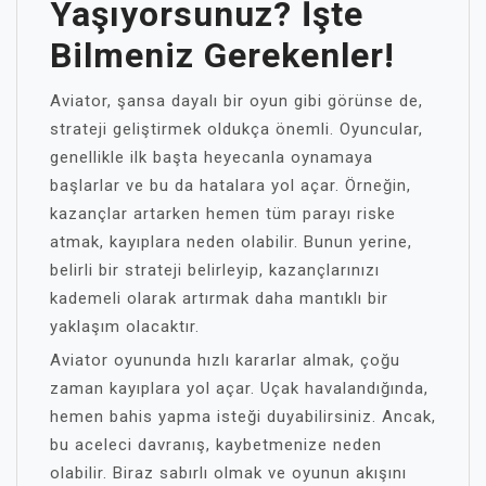
Yaşıyorsunuz? İşte
Bilmeniz Gerekenler!
Aviator, şansa dayalı bir oyun gibi görünse de,
strateji geliştirmek oldukça önemli. Oyuncular,
genellikle ilk başta heyecanla oynamaya
başlarlar ve bu da hatalara yol açar. Örneğin,
kazançlar artarken hemen tüm parayı riske
atmak, kayıplara neden olabilir. Bunun yerine,
belirli bir strateji belirleyip, kazançlarınızı
kademeli olarak artırmak daha mantıklı bir
yaklaşım olacaktır.
Aviator oyununda hızlı kararlar almak, çoğu
zaman kayıplara yol açar. Uçak havalandığında,
hemen bahis yapma isteği duyabilirsiniz. Ancak,
bu aceleci davranış, kaybetmenize neden
olabilir. Biraz sabırlı olmak ve oyunun akışını