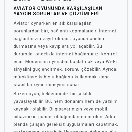
AVIATOR OYUNUNDA KARŞILAŞILAN
YAYGIN SORUNLAR VE ÇÖZÜMLERI
Aviator oynarken en sık karşılaşılan
sorunlardan biri, bağlantı kopmalarıdır. İnternet
bağlantınızın zayıf olması, oyunun aniden
durmasına veya kayıplara yol açabilir. Bu
durumda, öncelikle internet bağlantınızı kontrol
edin. Modeminizi yeniden başlatmak veya Wi-Fi
sinyalini güçlendirmek, sorunu çözebilir. Ayrıca,
mümkünse kablolu bağlantı kullanmak, daha
stabil bir oyun deneyimi sunar.
Bazen oyun, beklenmedik bir şekilde
yavaşlayabilir. Bu, hem donanım hem de yazılım
kaynaklı olabilir. Bilgisayarınızın veya mobil
cihazınızın güncel olduğundan emin olun. Arka
planda çalışan gereksiz uygulamaları kapatmak,