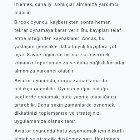
izlemek, daha iyi sonuçlar almanıza yardımcı
olabilir.
Birçok oyuncu, kaybettikten sonra hemen
tekrar oynamaya karar verir. Bu, kayıpları telafi
etme isteğinden kaynaklanır. Ancak, bu
yaklaşım genellikle daha büyük kayıplara yol
açar. Kaybettiğinizde bir süre ara vermek,
zihninizi toparlamanıza ve daha sağlıklı kararlar
almanıza yardımcı olabilir.
Aviator oyununda, doğru zamanlama da
oldukça önemlidir. Oyunun yoğun olduğu
saatlerde oynamak, hata yapma olasılığınızı
artırabilir. Daha sakin zamanlarda oynamak,
dikkatinizi toplamanıza ve stratejinizi
uygulamanıza olanak tanır.
Aviator oyununda hata yaşamamak için dikkatli
olmak ve stratejik düşünmek şart. Unutmayın,