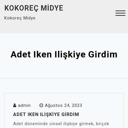
Skip
KOKOREÇ MIDYE
to
Kokoreç Midye
content
Close
Menu
Adet Iken Ilişkiye Girdim
admin
Ağustos 24, 2023
ADET IKEN ILIŞKIYE GIRDIM
Adet döneminde cinsel ilişkiye girmek, birçok